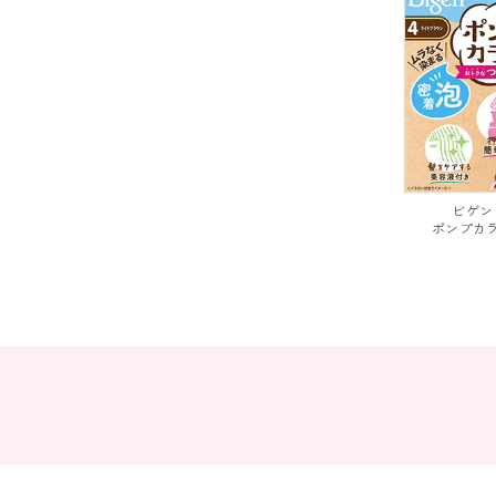
ビゲン
ポンプ
カ